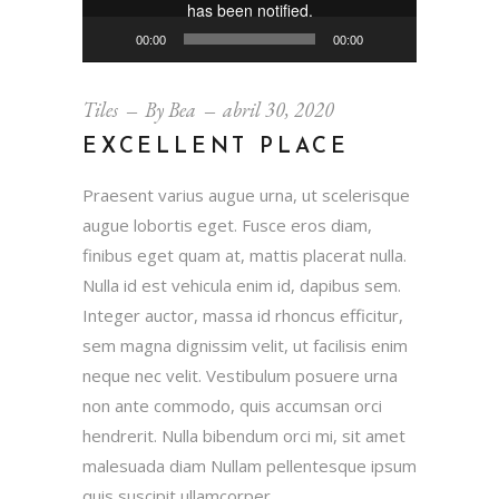
00:00
00:00
Tiles
By
Bea
abril 30, 2020
EXCELLENT PLACE
Praesent varius augue urna, ut scelerisque
augue lobortis eget. Fusce eros diam,
finibus eget quam at, mattis placerat nulla.
Nulla id est vehicula enim id, dapibus sem.
Integer auctor, massa id rhoncus efficitur,
sem magna dignissim velit, ut facilisis enim
neque nec velit. Vestibulum posuere urna
non ante commodo, quis accumsan orci
hendrerit. Nulla bibendum orci mi, sit amet
malesuada diam Nullam pellentesque ipsum
quis suscipit ullamcorper.