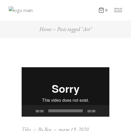
0
Home
Posts tagged "Art"
Reproductor
de
vídeo
00:00
00:00
Tiles
By
Bea
mayo 19, 2020