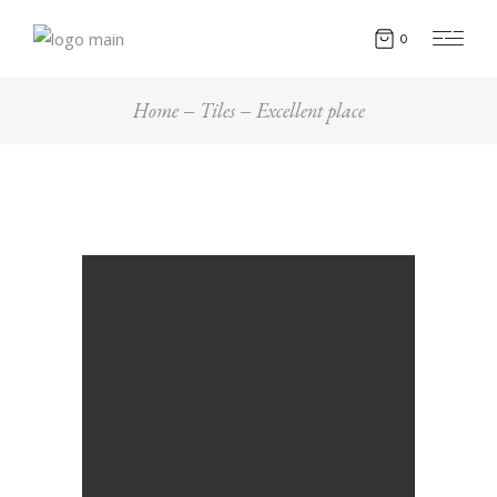
0
Home
Tiles
Excellent place