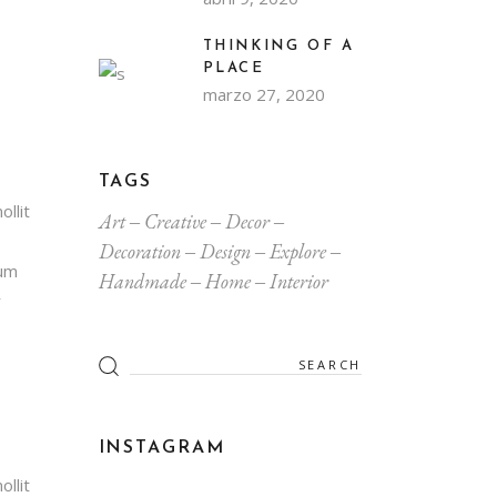
THINKING OF A
PLACE
marzo 27, 2020
TAGS
llit
Art
Creative
Decor
Decoration
Design
Explore
ium
Handmade
Home
Interior
r
Search
for:
INSTAGRAM
llit