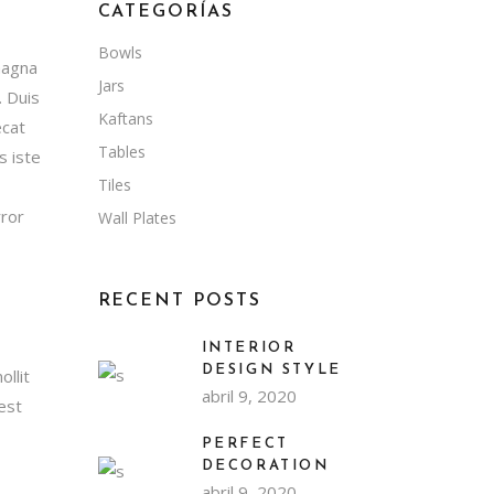
CATEGORÍAS
Bowls
magna
Jars
. Duis
Kaftans
ecat
Tables
s iste
Tiles
rror
Wall Plates
RECENT POSTS
INTERIOR
DESIGN STYLE
llit
abril 9, 2020
 est
PERFECT
DECORATION
abril 9, 2020