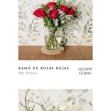
Rango
101,00
€
RAMO DE ROSAS ROJAS
de
Flor fresca
53,00
€
-
precios:
desde
53,00 €
hasta
101,00 €