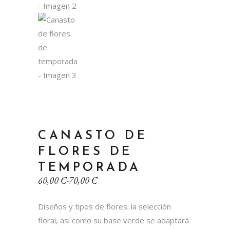
CANASTO DE
FLORES DE
TEMPORADA
Rango
60,00
€
-
70,00
€
de
precios:
Diseños y tipos de flores: la selección
desde
60,00 €
floral, así como su base verde se adaptará
hasta