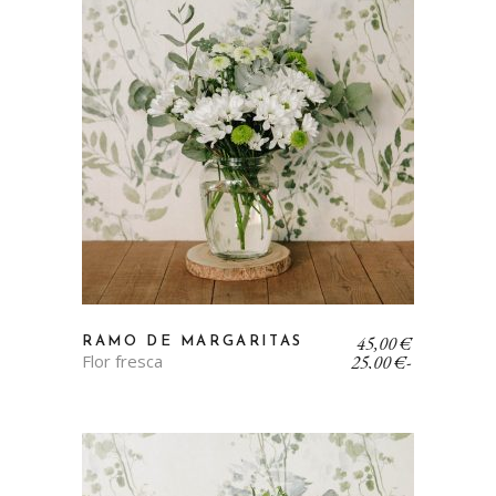
Rango
45,00
€
RAMO DE MARGARITAS
de
Flor fresca
25,00
€
-
precios:
desde
25,00 €
hasta
45,00 €