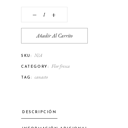
Canasto de flores de temporada Cantidad
‒
+
Añadir Al Carrito
N/A
SKU:
Flor fresca
CATEGORY:
canasto
TAG:
DESCRIPCIÓN