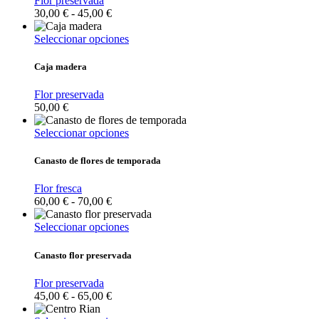
Flor preservada
página
Las
Rango
30,00
€
-
45,00
€
de
opciones
de
producto
se
precios:
Este
Seleccionar opciones
pueden
desde
producto
elegir
30,00 €
tiene
Caja madera
en
hasta
múltiples
la
45,00 €
variantes.
Flor preservada
página
Las
50,00
€
de
opciones
producto
se
Este
Seleccionar opciones
pueden
producto
elegir
tiene
Canasto de flores de temporada
en
múltiples
la
variantes.
Flor fresca
página
Las
Rango
60,00
€
-
70,00
€
de
opciones
de
producto
se
precios:
Este
Seleccionar opciones
pueden
desde
producto
elegir
60,00 €
tiene
Canasto flor preservada
en
hasta
múltiples
la
70,00 €
variantes.
Flor preservada
página
Las
Rango
45,00
€
-
65,00
€
de
opciones
de
producto
se