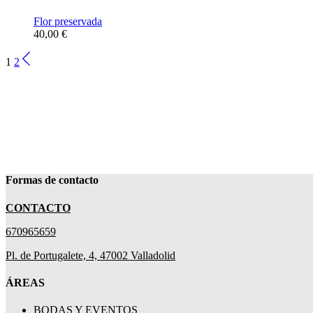
hasta
múltiples
la
50,00 €
variantes.
Flor preservada
página
Las
40,00
€
de
opciones
producto
se
1
2
pueden
elegir
en
la
página
de
producto
Formas de contacto
CONTACTO
670965659
Pl. de Portugalete, 4, 47002 Valladolid
ÁREAS
BODAS Y EVENTOS