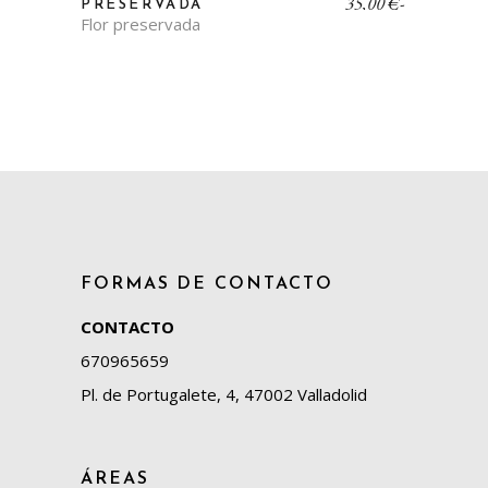
de
35,00
€
-
PRESERVADA
precios:
Flor preservada
desde
35,00 €
hasta
50,00 €
FORMAS DE CONTACTO
CONTACTO
670965659
Pl. de Portugalete, 4, 47002 Valladolid
ÁREAS