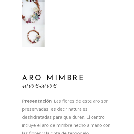
ARO MIMBRE
Rango
40,00
€
-
60,00
€
de
precios:
Presentación
: Las flores de este aro son
desde
40,00 €
preservadas, es decir naturales
hasta
deshidratadas para que duren. El centro
60,00 €
incluye el aro de mimbre hecho a mano con
las flores y la cinta de terciopelo.