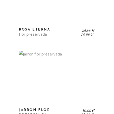
Rango
24,00
€
ROSA ETERNA
de
Flor preservada
16,00
€
-
precios:
desde
16,00 €
hasta
24,00 €
Rango
50,00
€
JARRÓN FLOR