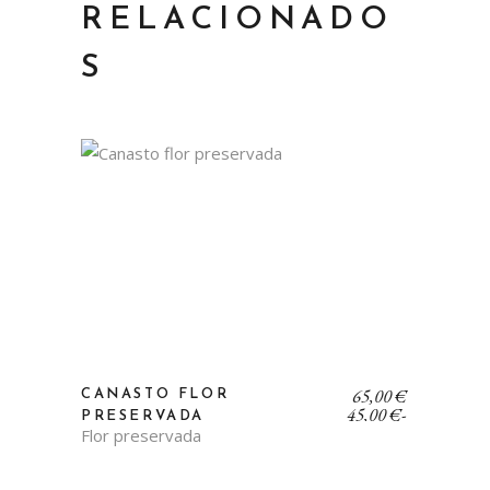
RELACIONADO
S
Rango
65,00
€
CANASTO FLOR
de
45,00
€
-
PRESERVADA
precios:
Flor preservada
desde
45,00 €
hasta