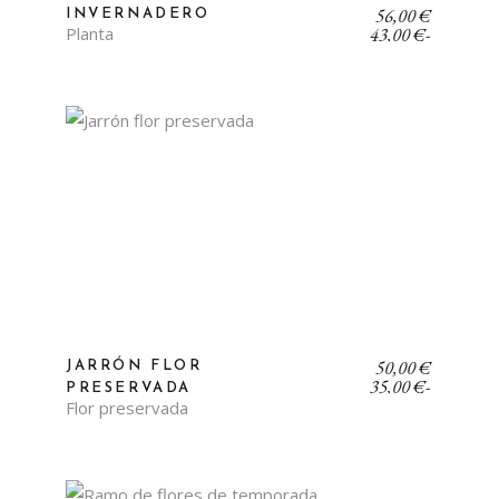
Rango
56,00
€
INVERNADERO
de
Planta
43,00
€
-
precios:
desde
43,00 €
hasta
56,00 €
Rango
50,00
€
JARRÓN FLOR
de
35,00
€
-
PRESERVADA
precios:
Flor preservada
desde
35,00 €
hasta
50,00 €