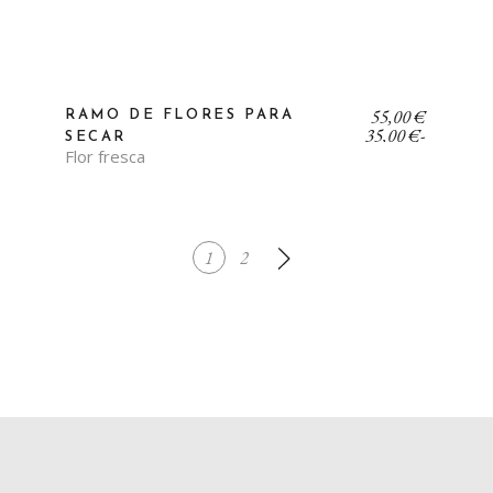
Rango
55,00
€
RAMO DE FLORES PARA
de
35,00
€
-
SECAR
precios:
Flor fresca
desde
35,00 €
hasta
55,00 €
1
2