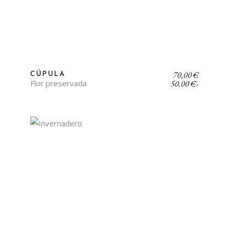
Rango
70,00
€
CÚPULA
de
Flor preservada
50,00
€
-
precios:
desde
50,00 €
hasta
70,00 €