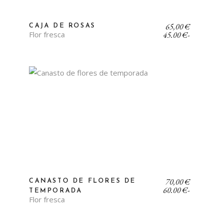
Rango
65,00
€
CAJA DE ROSAS
de
Flor fresca
45,00
€
-
precios:
desde
45,00 €
hasta
65,00 €
Rango
70,00
€
CANASTO DE FLORES DE
de
60,00
€
-
TEMPORADA
precios:
Flor fresca
desde
60,00 €