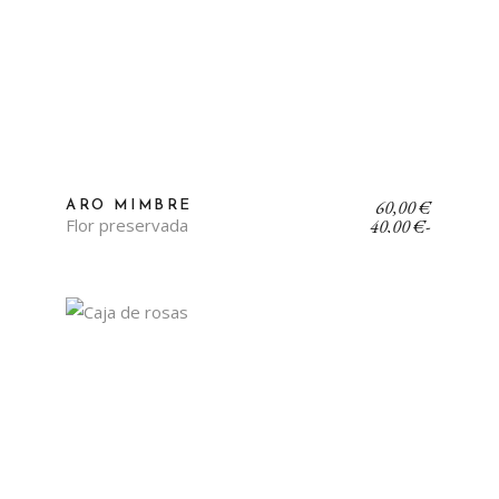
Rango
60,00
€
ARO MIMBRE
de
Flor preservada
40,00
€
-
precios:
desde
40,00 €
hasta
60,00 €