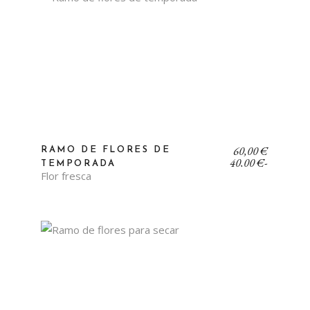
Rango
60,00
€
RAMO DE FLORES DE
de
40,00
€
-
TEMPORADA
precios:
Flor fresca
desde
40,00 €
hasta
60,00 €