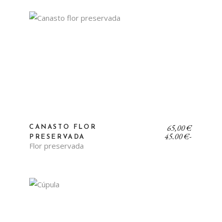
hasta
70,00 €
Rango
65,00
€
CANASTO FLOR
de
45,00
€
-
PRESERVADA
precios:
Flor preservada
desde
45,00 €
hasta
65,00 €