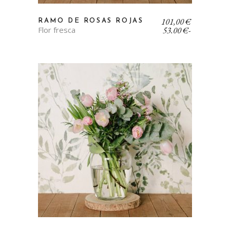
Rango
101,00
€
RAMO DE ROSAS ROJAS
de
Flor fresca
53,00
€
-
precios:
desde
53,00 €
hasta
101,00 €