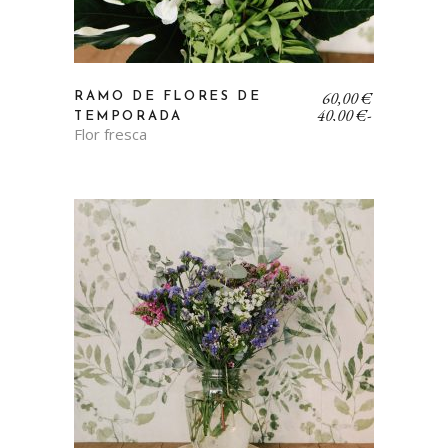
Rango
60,00
€
RAMO DE FLORES DE
de
40,00
€
-
TEMPORADA
precios:
Flor fresca
desde
40,00 €
hasta
60,00 €