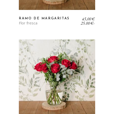
Rango
45,00
€
RAMO DE MARGARITAS
de
Flor fresca
25,00
€
-
precios:
desde
25,00 €
hasta
45,00 €