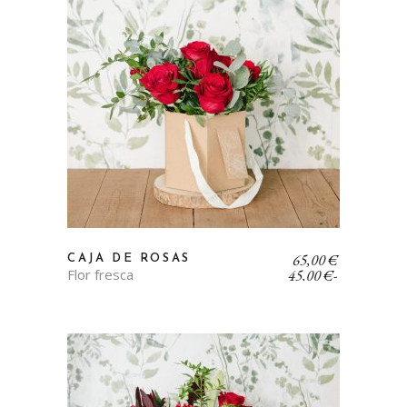
Rango
65,00
€
CAJA DE ROSAS
de
Flor fresca
45,00
€
-
precios:
desde
45,00 €
hasta
65,00 €