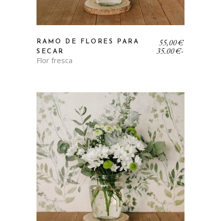
Rango
55,00
€
RAMO DE FLORES PARA
de
35,00
€
-
SECAR
precios:
Flor fresca
desde
35,00 €
hasta
55,00 €