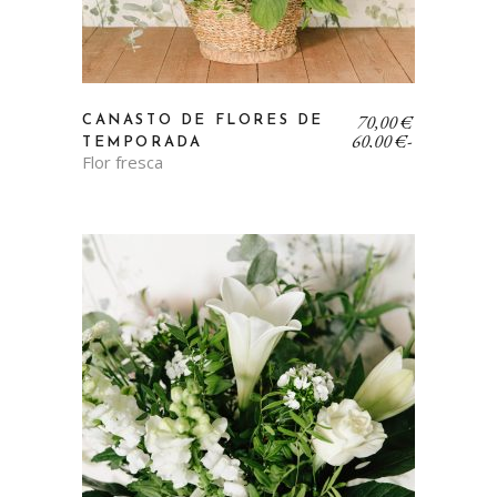
Rango
70,00
€
CANASTO DE FLORES DE
de
60,00
€
-
TEMPORADA
precios:
Flor fresca
desde
60,00 €
hasta
70,00 €