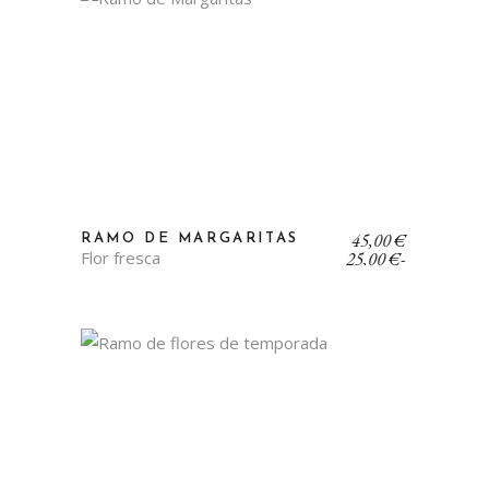
Rango
45,00
€
RAMO DE MARGARITAS
de
Flor fresca
25,00
€
-
precios:
desde
25,00 €
hasta
45,00 €