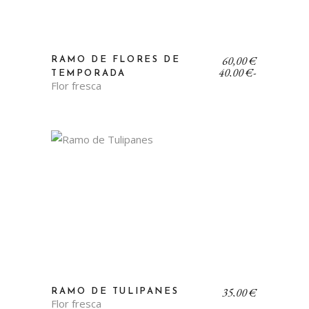
Rango
60,00
€
RAMO DE FLORES DE
de
40,00
€
-
TEMPORADA
precios:
Flor fresca
desde
40,00 €
hasta
60,00 €
35,00
€
RAMO DE TULIPANES
Flor fresca