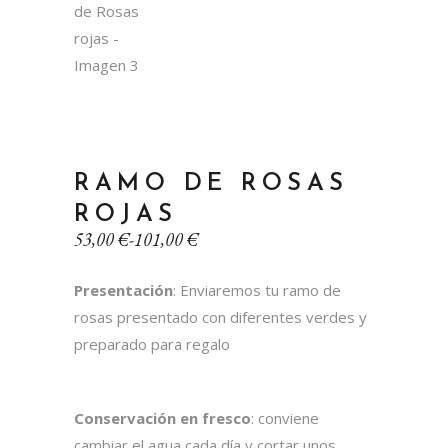
RAMO DE ROSAS
ROJAS
Rango
53,00
€
-
101,00
€
de
precios:
Presentación
: Enviaremos tu ramo de
desde
53,00 €
rosas presentado con diferentes verdes y
hasta
preparado para regalo
101,00 €
Conservación en fresco
: conviene
cambiar el agua cada día y cortar unos