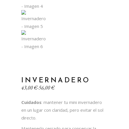
INVERNADERO
Rango
43,00
€
-
56,00
€
de
precios:
Cuidados
: mantener tu mini invernadero
desde
43,00 €
en un lugar con claridad, pero evitar el sol
hasta
directo.
56,00 €
Mantenerlo cerrado para conservar la